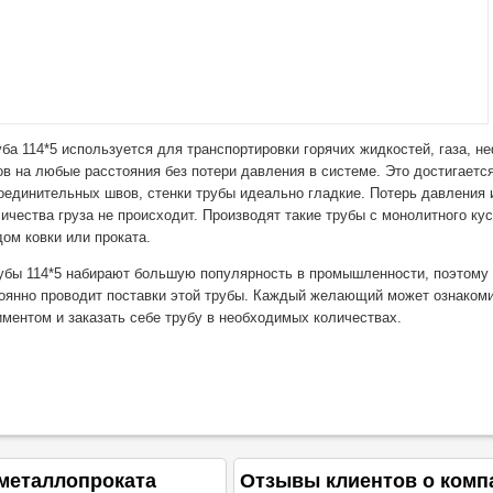
ба 114*5 используется для транспортировки горячих жидкостей, газа, н
в на любые расстояния без потери давления в системе. Это достигаетс
оединительных швов, стенки трубы идеально гладкие. Потерь давления 
личества груза не происходит. Производят такие трубы с монолитного ку
ом ковки или проката.
убы 114*5 набирают большую популярность в промышленности, поэтому
оянно проводит поставки этой трубы. Каждый желающий может ознакоми
ментом и заказать себе трубу в необходимых количествах.
металлопроката
Отзывы клиентов о комп