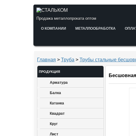
Продажа металлопроката оптом
О КОМПАНИИ
МЕТАЛЛООБРАБОТКА
ОПЛА
Главная
>
Труба
>
Трубы стальные бесшов
ПРОДУКЦИЯ
Бесшовная 
Арматура
Балка
Катанка
Квадрат
Круг
Лист