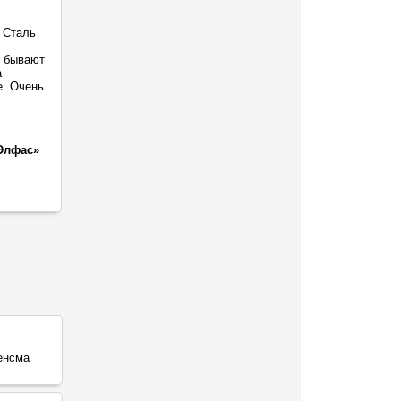
 Сталь
о бывают
а
е. Очень
Элфас»