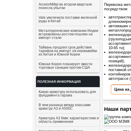
ArcelorMittal во втором квартале
Перевозка мет
понесла убытки
посредством:
автотранспо
Vale увеличила поставки железной
руды в Китай
длинномерно
автомашин 
металлопрод
Металлургические компании Индии
встревожены ростом пошлин на
железнодор
импорт стали
(грузоподъе
ассортимент
Тайвань продлил срок действия
10-65 тн);
тарифов на импорт х/к нержавейки
железнодоро
из Китая и Южной Кореи
ассортимент
позиций);
Южная Корея планирует ввести
железнодоро
торговые санкции против США
поставкой о
контейнеров
автотрассе (
ПОЛЕЗНАЯ ИНФОРМАЦИЯ
Цена на
Какую арматуру использовать для
фундамента гаража
В чем разница между классами
Наши пар
арматур А3 и А500С
Арматура А3 6мм: характеристики и
область применения