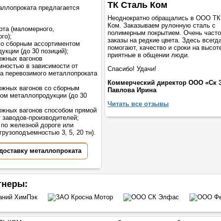
ТК Сталь Ком
аллопроката предлагается
Неоднократно обращались в ООО ТК
Ком. Заказываем рулонную сталь с
рта (маломерного,
полимерным покрытием. Очень част
го);
заказы на редкие цвета. Здесь всегд
со сборным ассортиментом
помогают, качество и сроки на высот
укции (до 30 позиций);
приятные в общении люди.
ожных вагонов
мностью в зависимости от
Спасибо! Удачи!
а перевозимого металлопроката
Коммерческий директор ООО «Ск 
жных вагонов со сборным
Павлова Ирина
ом металлопродукции (до 30
Читать все отзывы
жных вагонов способом прямой
т заводов-производителей;
 по железной дороге или
грузоподъемностью 3, 5, 20 тн).
 доставку металлопроката
тнеры: