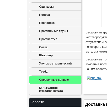
Оцинковка
Полоса
Проволока
Профильные трубы
Бесшовная тру
нефтепродукто
Профнастил
отсутствием с
некоторого ко
Сетка
металла метод
Швеллер
Бесшовные тр
Уголок металлический
компания пост
нашим ассорти
Труба
Справочные данные
Калькулятор
металлопроката
НОВОСТИ
Доставка 