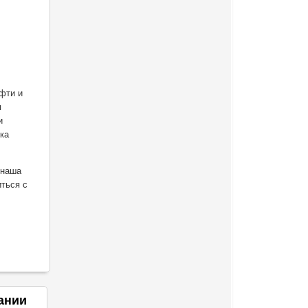
ефти и
я
и
ска
 наша
ться с
ании