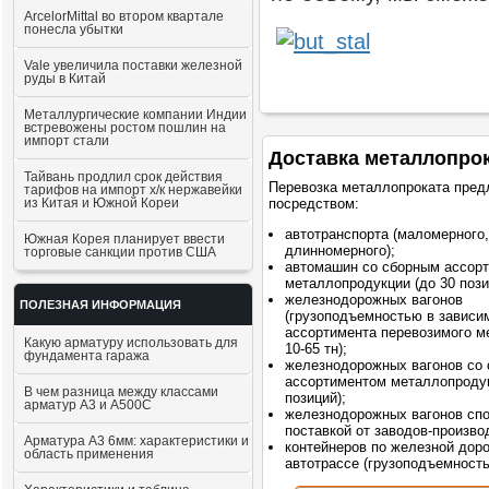
ArcelorMittal во втором квартале
понесла убытки
Vale увеличила поставки железной
руды в Китай
Металлургические компании Индии
встревожены ростом пошлин на
импорт стали
Доставка металлопро
Тайвань продлил срок действия
Перевозка металлопроката пред
тарифов на импорт х/к нержавейки
из Китая и Южной Кореи
посредством:
автотранспорта (маломерного,
Южная Корея планирует ввести
длинномерного);
торговые санкции против США
автомашин со сборным ассор
металлопродукции (до 30 пози
железнодорожных вагонов
ПОЛЕЗНАЯ ИНФОРМАЦИЯ
(грузоподъемностью в зависи
ассортимента перевозимого м
Какую арматуру использовать для
10-65 тн);
фундамента гаража
железнодорожных вагонов со
ассортиментом металлопродук
В чем разница между классами
позиций);
арматур А3 и А500С
железнодорожных вагонов сп
поставкой от заводов-произво
Арматура А3 6мм: характеристики и
контейнеров по железной доро
область применения
автотрассе (грузоподъемностью