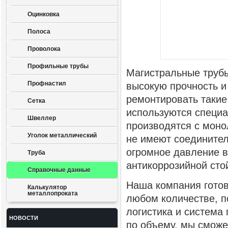
Оцинковка
Полоса
Проволока
Профильные трубы
Магистральные труб
Профнастил
высокую прочность и
ремонтировать такие
Сетка
используются специ
Швеллер
производятся с моно
Уголок металлический
не имеют соедините
огромное давление в
Труба
антикоррозийной сто
Справочные данные
Наша компания готов
Калькулятор
металлопроката
любом количестве, п
логистика и система 
НОВОСТИ
по объему, мы сможе